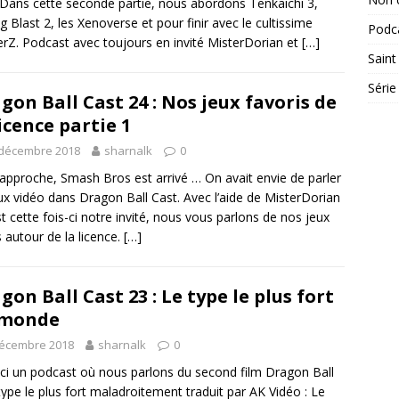
 Dans cette seconde partie, nous abordons Tenkaichi 3,
g Blast 2, les Xenoverse et pour finir avec le cultissime
Podc
erZ. Podcast avec toujours en invité MisterDorian et
[…]
Saint
Série
gon Ball Cast 24 : Nos jeux favoris de
licence partie 1
 décembre 2018
sharnalk
0
approche, Smash Bros est arrivé … On avait envie de parler
ux vidéo dans Dragon Ball Cast. Avec l’aide de MisterDorian
st cette fois-ci notre invité, nous vous parlons de nos jeux
s autour de la licence.
[…]
gon Ball Cast 23 : Le type le plus fort
 monde
décembre 2018
sharnalk
0
ici un podcast où nous parlons du second film Dragon Ball
 type le plus fort maladroitement traduit par AK Vidéo : Le