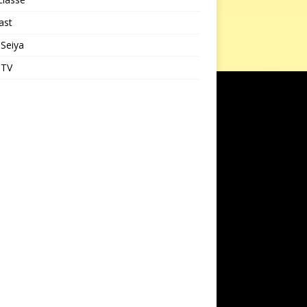
ast
 Seiya
 TV