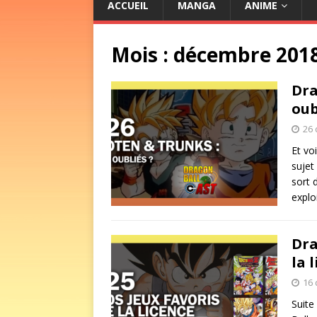
ACCUEIL
MANGA
ANIME
Mois :
décembre 201
Dra
oub
26
Et vo
sujet
sort 
explo
Dra
la 
16
Suite