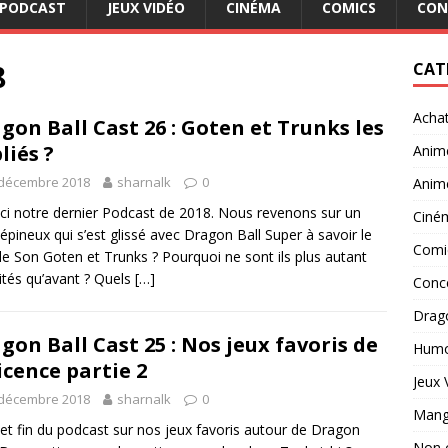
PODCAST
JEUX VIDÉO
CINÉMA
COMICS
CON
8
CAT
Acha
gon Ball Cast 26 : Goten et Trunks les
liés ?
Anim
 décembre 2018
sharnalk
0
Anim
ici notre dernier Podcast de 2018. Nous revenons sur un
Ciné
 épineux qui s’est glissé avec Dragon Ball Super à savoir le
Comi
de Son Goten et Trunks ? Pourquoi ne sont ils plus autant
ités qu’avant ? Quels
[…]
Conc
Drago
gon Ball Cast 25 : Nos jeux favoris de
Hum
licence partie 2
Jeux 
 décembre 2018
sharnalk
0
Man
 et fin du podcast sur nos jeux favoris autour de Dragon
Non 