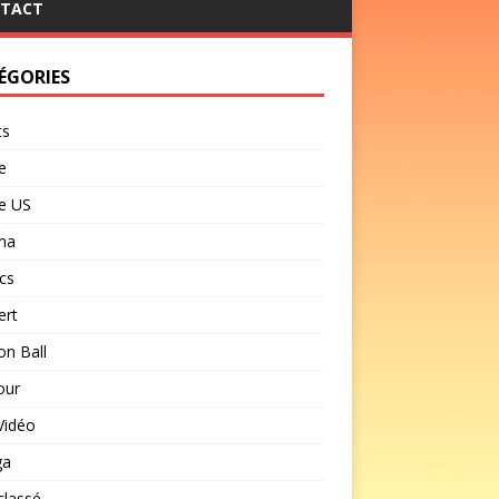
TACT
ÉGORIES
ts
e
e US
ma
cs
ert
n Ball
our
Vidéo
ga
classé