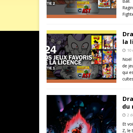
Ball.
Ragin
Fight
Dra
la 
10
Noël 
de je
qui e
culte
Dra
du
2 
Et vo
Z, le