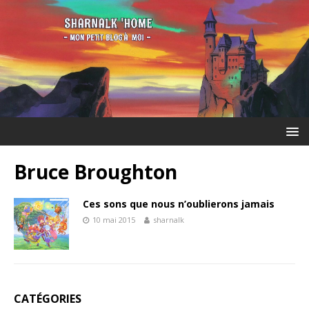
Bruce Broughton
Ces sons que nous n’oublierons jamais
10 mai 2015
sharnalk
CATÉGORIES