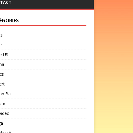
TACT
ÉGORIES
ts
e
e US
ma
cs
ert
n Ball
our
Vidéo
ga
classé