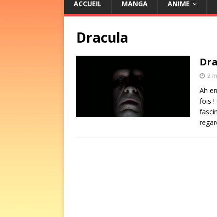
ACCUEIL
MANGA
ANIME
Dracula
Dra
2 m
Ah en
fois 
fasci
regar