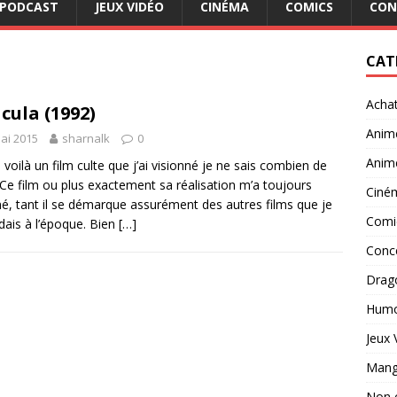
PODCAST
JEUX VIDÉO
CINÉMA
COMICS
CON
CAT
Acha
cula (1992)
Anim
ai 2015
sharnalk
0
Anim
 voilà un film culte que j’ai visionné je ne sais combien de
! Ce film ou plus exactement sa réalisation m’a toujours
Ciné
né, tant il se démarque assurément des autres films que je
Comi
dais à l’époque. Bien
[…]
Conc
Drago
Hum
Jeux 
Man
Non 