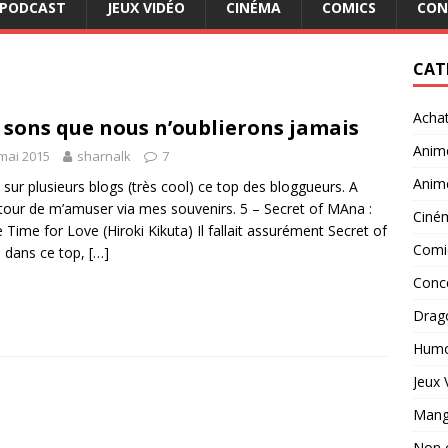
PODCAST
JEUX VIDÉO
CINÉMA
COMICS
CON
CAT
Acha
 sons que nous n’oublierons jamais
Anim
mai 2015
sharnalk
7
Anim
vu sur plusieurs blogs (très cool) ce top des bloggueurs. A
our de m’amuser via mes souvenirs. 5 – Secret of MAna :
Ciné
 Time for Love (Hiroki Kikuta) Il fallait assurément Secret of
Comi
 dans ce top,
[…]
Conc
Drago
Hum
Jeux 
Man
Non 