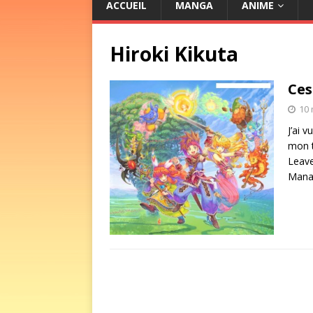
ACCUEIL
MANGA
ANIME
Hiroki Kikuta
Ces
10 
J’ai 
mon t
Leave
Mana