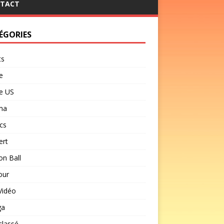
TACT
ÉGORIES
ts
e
e US
ma
cs
ert
n Ball
our
Vidéo
ga
classé