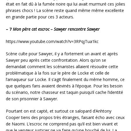
était en fait dû à la fumée noire qui lui avait murmuré ces jolies
phrases chocs ! La scène reste quand même même excellente
en grande partie pour ces 3 acteurs.
– 7
Mon père cet escroc – Sawyer rencontre Sawyer
https://www.youtube.com/watch?v=3RPqjTua1kc
Scène culte pour Sawyer, il y a fortement un avant et après
Sawyer peu après cette confrontation. Alors qu’on se
demandait comment les scénaristes allaient résoudre cette
problématique à la fois sur le père de Locke et celle de
l’arnaqueur sur Locke. Il s’agit finalement du même homme, ce
que quelques fans avaient devinés à l’époque. Pour les besoin
du scénario, notre chasseur est taquin puisqu’il cache l’identité
de son prisonnier à Sawyer.
Pourtant on est capté, et surtout ce salopard d’Anhtony
Cooper tiens des propos très étranges, faisant écho avec ceux
de Naomi. L’escroc ne comprend pas qu’il est bien vivant et
que le vengeur justicier ne va faire qu’une bouché de lui. La