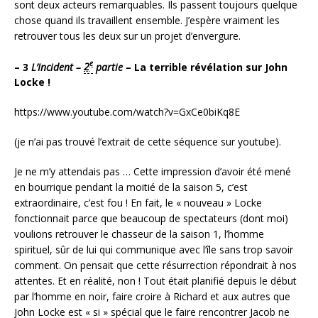
sont deux acteurs remarquables. Ils passent toujours quelque
chose quand ils travaillent ensemble. J’espère vraiment les
retrouver tous les deux sur un projet d’envergure.
e
– 3
L’Incident –
2
partie
– La terrible révélation sur John
Locke !
https://www.youtube.com/watch?v=GxCe0biKq8E
(je n’ai pas trouvé l’extrait de cette séquence sur youtube).
Je ne m’y attendais pas … Cette impression d’avoir été mené
en bourrique pendant la moitié de la saison 5, c’est
extraordinaire, c’est fou ! En fait, le « nouveau » Locke
fonctionnait parce que beaucoup de spectateurs (dont moi)
voulions retrouver le chasseur de la saison 1, l’homme
spirituel, sûr de lui qui communique avec l’île sans trop savoir
comment. On pensait que cette résurrection répondrait à nos
attentes. Et en réalité, non ! Tout était planifié depuis le début
par l’homme en noir, faire croire à Richard et aux autres que
John Locke est « si » spécial que le faire rencontrer Jacob ne