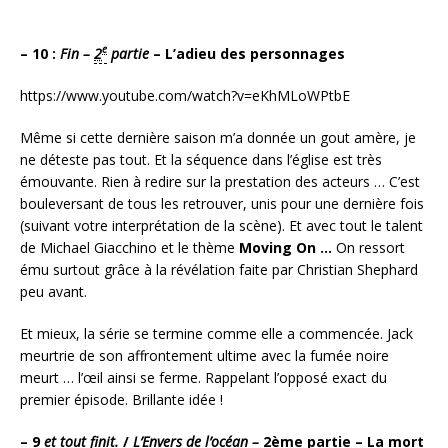
e
– 10 :
Fin –
2
partie
– L’adieu des personnages
https://www.youtube.com/watch?v=eKhMLoWPtbE
Même si cette dernière saison m’a donnée un gout amère, je
ne déteste pas tout. Et la séquence dans l’église est très
émouvante. Rien à redire sur la prestation des acteurs … C’est
bouleversant de tous les retrouver, unis pour une dernière fois
(suivant votre interprétation de la scène). Et avec tout le talent
de Michael Giacchino et le thème
Moving On …
On ressort
ému surtout grâce à la révélation faite par Christian Shephard
peu avant.
Et mieux, la série se termine comme elle a commencée. Jack
meurtrie de son affrontement ultime avec la fumée noire
meurt … l’œil ainsi se ferme. Rappelant l’opposé exact du
premier épisode. Brillante idée !
– 9
et tout finit.
/
L’Envers de l’océan –
2ème partie – La mort