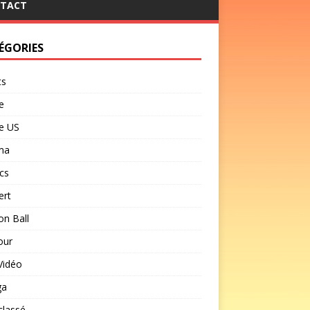
TACT
ÉGORIES
ts
e
e US
ma
cs
ert
n Ball
our
Vidéo
ga
classé