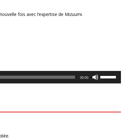
 nouvelle fois avec l’expertise de Mizuumi.
Utilisez
00:00
les
flèches
haut/bas
pour
augmenter
ou
diminuer
le
liée.
volume.