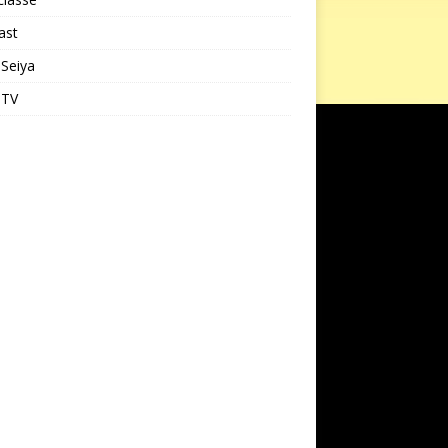
ast
 Seiya
 TV