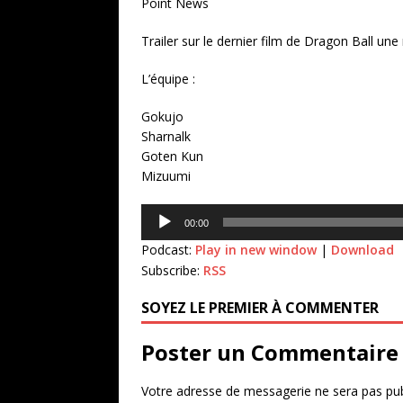
Point News
Trailer sur le dernier film de Dragon Ball une
L’équipe :
Gokujo
Sharnalk
Goten Kun
Mizuumi
Lecteur
00:00
audio
Podcast:
Play in new window
|
Download
Subscribe:
RSS
SOYEZ LE PREMIER À COMMENTER
Poster un Commentaire
Votre adresse de messagerie ne sera pas pub