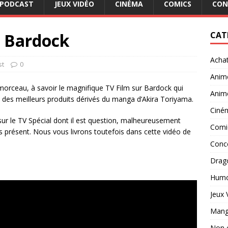
PODCAST
JEUX VIDÉO
CINÉMA
COMICS
CON
l Bardock
CAT
Acha
st
0
Anim
morceau, à savoir le magnifique TV Film sur Bardock qui
Anim
des meilleurs produits dérivés du manga d’Akira Toriyama.
Ciné
ur le TV Spécial dont il est question, malheureusement
Comi
s présent. Nous vous livrons toutefois dans cette vidéo de
Conc
Drago
Hum
Jeux 
Man
Non 