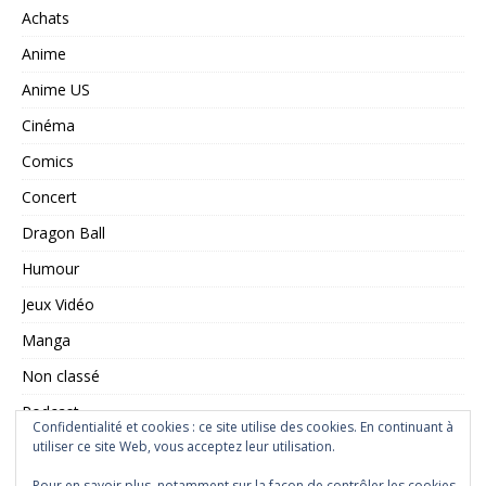
Achats
Anime
Anime US
Cinéma
Comics
Concert
Dragon Ball
Humour
Jeux Vidéo
Manga
Non classé
Podcast
Confidentialité et cookies : ce site utilise des cookies. En continuant à
Saint Seiya
utiliser ce site Web, vous acceptez leur utilisation.
Série TV
Pour en savoir plus, notamment sur la façon de contrôler les cookies,