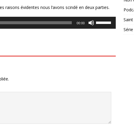
es raisons évidentes nous l’avons scindé en deux parties.
Podc
Saint
Utilisez
00:00
les
Série
flèches
haut/bas
pour
augmenter
ou
diminuer
le
liée.
volume.