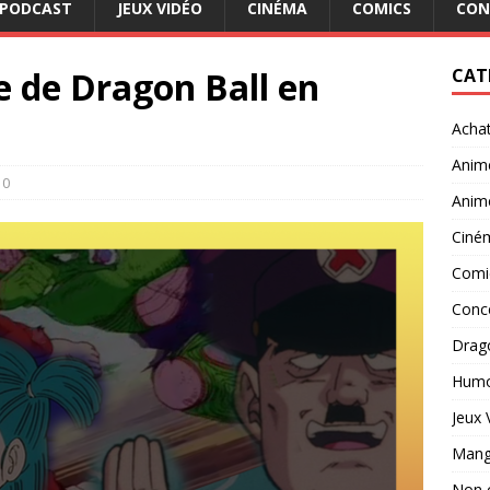
PODCAST
JEUX VIDÉO
CINÉMA
COMICS
CON
e de Dragon Ball en
CAT
Acha
Anim
0
Anim
Ciné
Comi
Conc
Drago
Hum
Jeux 
Man
Non 