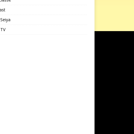
ast
 Seiya
 TV