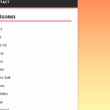
TACT
ÉGORIES
ts
e
e US
ma
cs
ert
n Ball
our
Vidéo
ga
classé