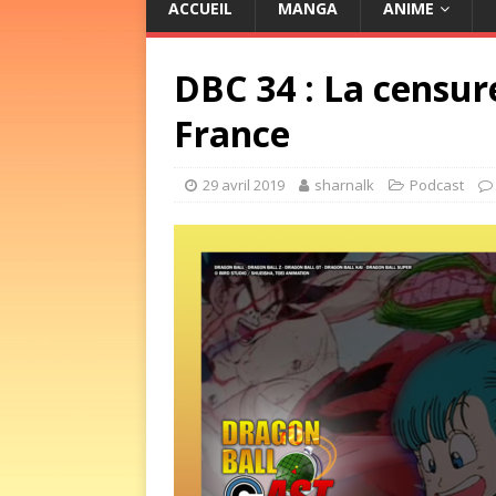
ACCUEIL
MANGA
ANIME
DBC 34 : La censur
France
29 avril 2019
sharnalk
Podcast