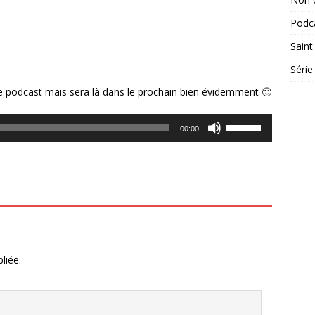
Podc
Saint
Série
podcast mais sera là dans le prochain bien évidemment 🙂
Utilisez
00:00
les
flèches
haut/bas
pour
augmenter
ou
diminuer
le
liée.
volume.