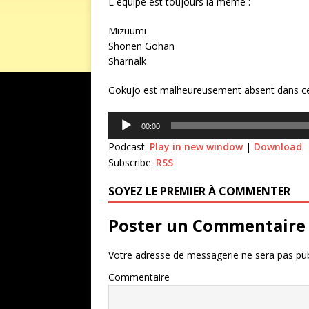
L équipe est toujours la même :
Mizuumi
Shonen Gohan
Sharnalk
Gokujo est malheureusement absent dans ce 
Lecteur
00:00
audio
Podcast:
Play in new window
|
Download
Subscribe:
RSS
SOYEZ LE PREMIER À COMMENTER
Poster un Commentaire
Votre adresse de messagerie ne sera pas pub
Commentaire