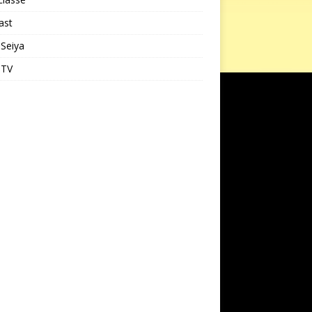
ast
 Seiya
 TV