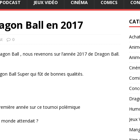
PODCAST
JEUX VIDÉO
CINÉMA
COMICS
CON
ragon Ball en 2017
CAT
Acha
st
0
Anim
gon Ball , nous revenons sur l’année 2017 de Dragon Ball.
Anim
Ciné
on Ball Super qui fût de bonnes qualités.
Comi
Conc
Drago
première année sur ce tournoi polémique
Hum
Jeux 
le monde attendait ?
Man
Non 