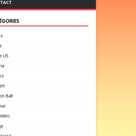
TACT
ÉGORIES
ts
e
e US
ma
cs
ert
n Ball
our
Vidéo
ga
classé