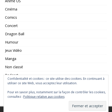
Anime US
Cinéma
Comics
Concert
Dragon Ball
Humour
Jeux Vidéo
Manga
Non classé
Podcast
Confidentialité et cookies : ce site utilise des cookies. En continuant à
Saint Seiya
utiliser ce site Web, vous acceptez leur utilisation.
Série TV
Pour en savoir plus, notamment sur la façon de contrôler les cookies,
consultez :
Politique relative aux cookies
Copyright © 2026 | Thème WordPress par
MH Themes