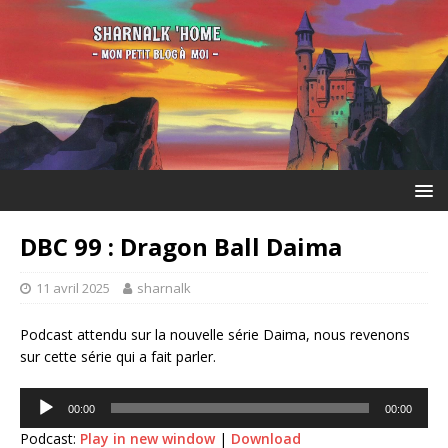
DBC 99 : Dragon Ball Daima
11 avril 2025
sharnalk
Podcast attendu sur la nouvelle série Daima, nous revenons
sur cette série qui a fait parler.
Lecteur
00:00
00:00
audio
Podcast:
Play in new window
|
Download