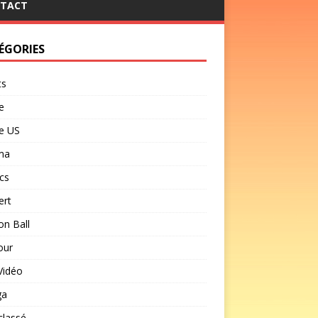
TACT
ÉGORIES
ts
e
e US
ma
cs
ert
n Ball
our
Vidéo
ga
classé