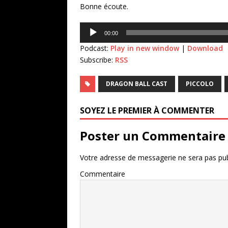
Bonne écoute.
Lecteur
00:00
audio
Podcast:
Play in new window
|
Download
Subscribe:
RSS
DRAGON BALL CAST
PICCOLO
SOYEZ LE PREMIER À COMMENTER
Poster un Commentaire
Votre adresse de messagerie ne sera pas pub
Commentaire