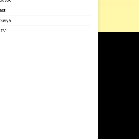
ast
 Seiya
 TV