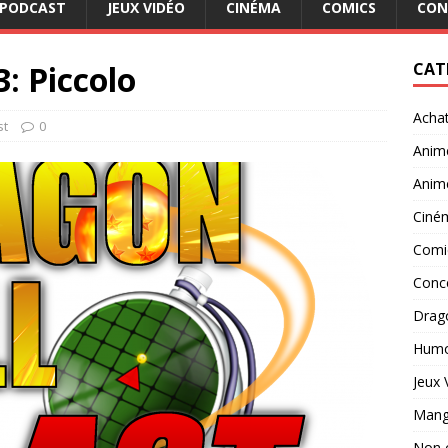
PODCAST
JEUX VIDÉO
CINÉMA
COMICS
CON
: Piccolo
CAT
Acha
st
0
Anim
Anim
Ciné
Comi
Conc
Drago
Hum
Jeux 
Man
Non 