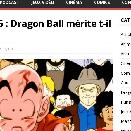
PODCAST
JEUX VIDÉO
CINÉMA
COMICS
CON
 : Dragon Ball mérite t-il
CAT
Acha
Anim
t
0
Anim
Ciné
Comi
Conc
Drago
Hum
Jeux 
Man
Non 