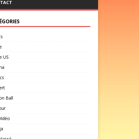
TACT
ÉGORIES
ts
e
e US
ma
cs
ert
n Ball
our
Vidéo
ga
classé