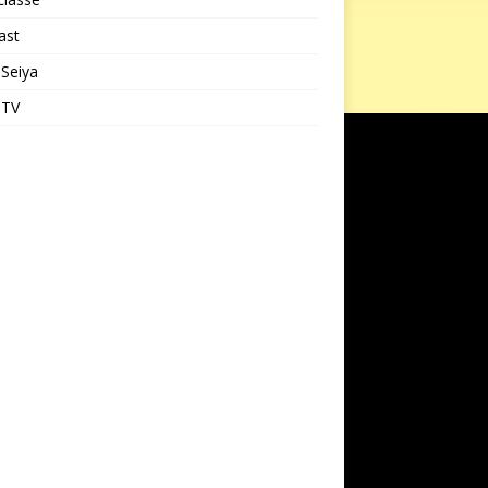
ast
 Seiya
 TV