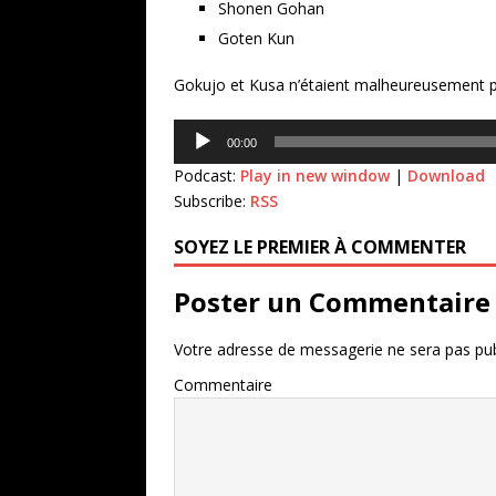
Shonen Gohan
Goten Kun
Gokujo et Kusa n’étaient malheureusement p
Lecteur
00:00
audio
Podcast:
Play in new window
|
Download
Subscribe:
RSS
SOYEZ LE PREMIER À COMMENTER
Poster un Commentaire
Votre adresse de messagerie ne sera pas pub
Commentaire