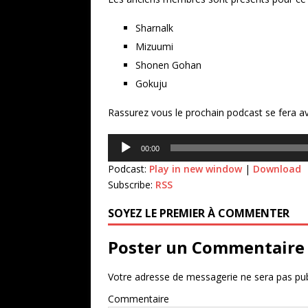
Sharnalk
Mizuumi
Shonen Gohan
Gokuju
Rassurez vous le prochain podcast se fera a
Lecteur
00:00
audio
Podcast:
Play in new window
|
Download
Subscribe:
RSS
SOYEZ LE PREMIER À COMMENTER
Poster un Commentaire
Votre adresse de messagerie ne sera pas pub
Commentaire