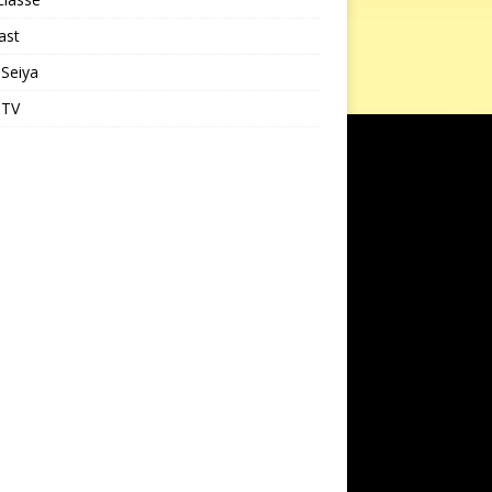
ast
 Seiya
 TV