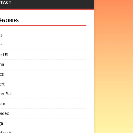
TACT
ÉGORIES
ts
e
e US
ma
cs
ert
n Ball
our
Vidéo
ga
classé