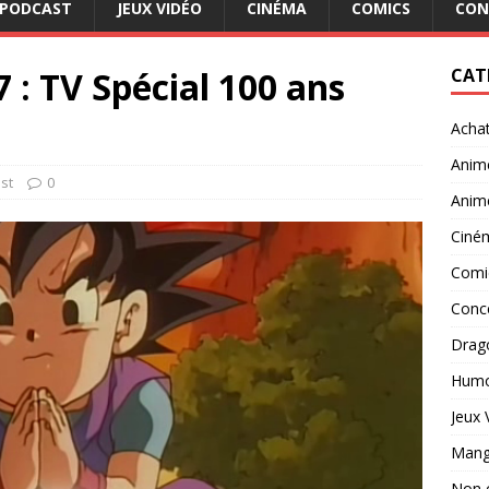
PODCAST
JEUX VIDÉO
CINÉMA
COMICS
CON
 : TV Spécial 100 ans
CAT
Acha
Anim
st
0
Anim
Ciné
Comi
Conc
Drago
Hum
Jeux 
Man
Non 