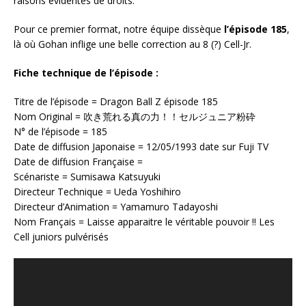
raisons évidentes de droits.
Pour ce premier format, notre équipe dissèque
l’épisode 185
,
là où Gohan inflige une belle correction au 8 (?) Cell-Jr.
Fiche technique de l’épisode :
Titre de l’épisode = Dragon Ball Z épisode 185
Nom Original = 吹き荒れる真の力！！セルジュニア粉砕
N° de l’épisode = 185
Date de diffusion Japonaise = 12/05/1993 date sur Fuji TV
Date de diffusion Française =
Scénariste = Sumisawa Katsuyuki
Directeur Technique = Ueda Yoshihiro
Directeur d’Animation = Yamamuro Tadayoshi
Nom Français = Laisse apparaitre le véritable pouvoir !! Les
Cell juniors pulvérisés
Lecteur
vidéo