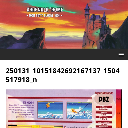
250131_10151842692167137_1504
517918_n