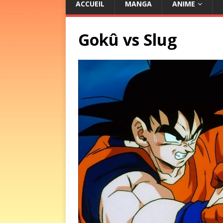
ACCUEIL
MANGA
ANIME
Gokû vs Slug