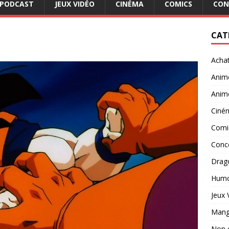
PODCAST
JEUX VIDÉO
CINÉMA
COMICS
CON
CAT
Acha
Anim
Anim
Ciné
Comi
Conc
Drago
Hum
Jeux 
Man
Non 