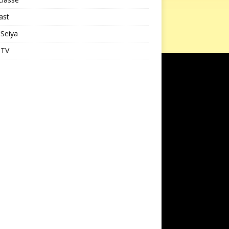
ast
 Seiya
 TV