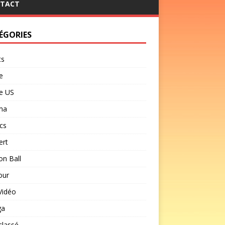
TACT
ÉGORIES
ts
e
e US
ma
cs
ert
n Ball
our
Vidéo
ga
classé