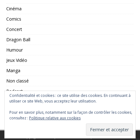
Cinéma
Comics
Concert
Dragon Ball
Humour
Jeux Vidéo
Manga
Non classé
Podcast
Confidentialité et cookies : ce site utilise des cookies. En continuant à
Saint Seiya
utiliser ce site Web, vous acceptez leur utilisation.
Série TV
Pour en savoir plus, notamment sur la façon de contrôler les cookies,
consultez :
Politique relative aux cookies
Copyright © 2026 | Thème WordPress par
MH Themes