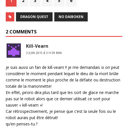
1
2
3
4
5
6
DRAGON QUEST
NO DAIBOKEN
2 COMMENTS
Kill-Vearn
3 JUIN 2015 À 3 H 09 MIN
je suis aussi un fan de kill-vearn !! je me demandais si on peut
considérer le moment pendant lequel le dieu de la mort brûle
comme le moment le plus proche de la défaite ou destruction
totale de la marionnette!
En effet, piroro dira plus tard que les sort de glace ne marche
pas sur le robot alors que ce dernier utilisait ce sort pour
sauver « kill-vearn »!
Car rétrospectivement, je pense que c’est la seule fois ou le
robot aurais put être détruit!
qu’en penses-tu.?