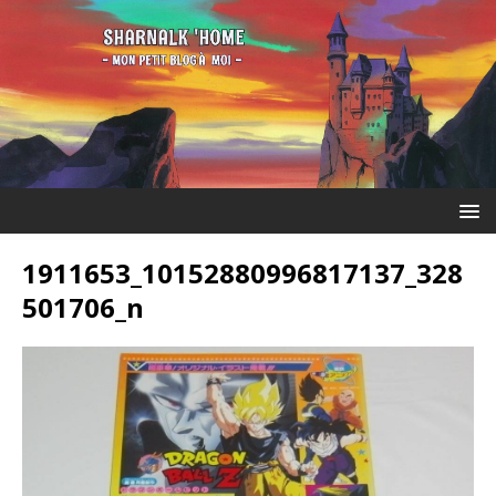
1911653_10152880996817137_328
501706_n