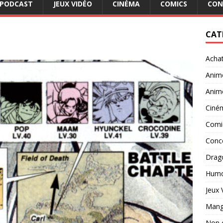
PODCAST
JEUX VIDÉO
CINÉMA
COMICS
CON
CAT
Acha
Anim
Anim
Ciné
Comi
Conc
Drago
Hum
Jeux 
Man
Non 