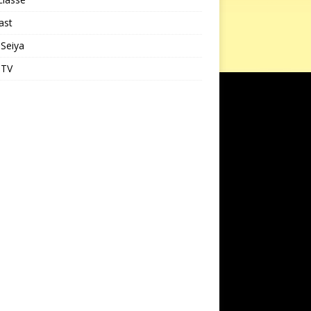
ast
 Seiya
 TV