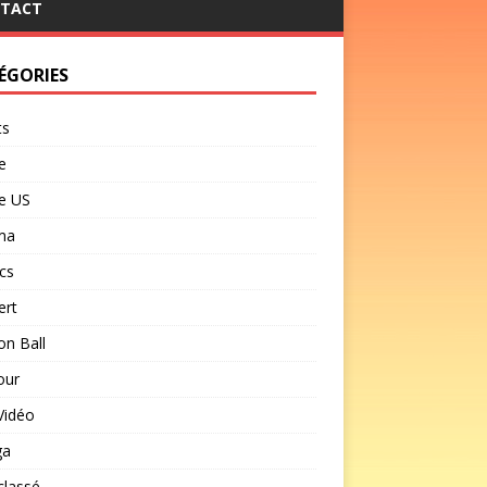
TACT
ÉGORIES
ts
e
e US
ma
cs
ert
n Ball
our
Vidéo
ga
classé