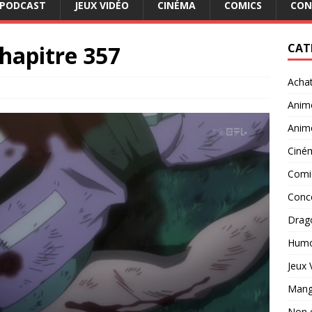
PODCAST
JEUX VIDÉO
CINÉMA
COMICS
CON
hapitre 357
CAT
Acha
Anim
Anim
Ciné
Comi
Conc
Drago
Hum
Jeux 
Man
Non 