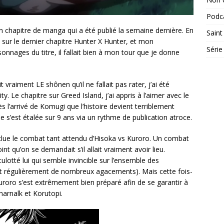
Podc
un chapitre de manga qui a été publié la semaine dernière. En
Saint
 sur le dernier chapitre Hunter X Hunter, et mon
Série
nnages du titre, il fallait bien à mon tour que je donne
vraiment LE shônen qu’il ne fallait pas rater, j’ai été
y. Le chapitre sur Greed Island, j’ai appris à l’aimer avec le
dès l’arrivé de Komugi que l’histoire devient terriblement
e s’est étalée sur 9 ans via un rythme de publication atroce.
nclue le combat tant attendu d’Hisoka vs Kuroro. Un combat
int qu’on se demandait s’il allait vraiment avoir lieu.
otté lui qui semble invincible sur l’ensemble des
 régulièrement de nombreux agacements). Mais cette fois-
roro s’est extrêmement bien préparé afin de se garantir à
Sharnalk et Korutopi.