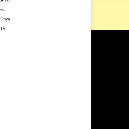
ast
 Seiya
 TV