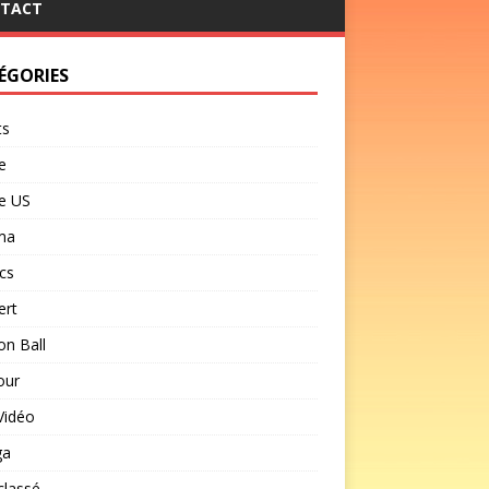
TACT
ÉGORIES
ts
e
e US
ma
cs
ert
n Ball
our
Vidéo
ga
classé