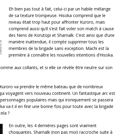
Eh bien pas tout à fait, celui-ci par un habile mélange
de sa texture trompeuse. Hisoka comprend que le
niveau était trop haut pour affronter Kuroro, mais
comprend aussi qu’il s’est fait voler son match à cause
des Nens de Korutopi et Sharnalk. C’est ainsi que d’une
manière inattendue, il compte supprimer tous les
membres de la brigade sans exception. Machi est la
première à connaître les nouvelles intentions d’Hisoka.
’homme aux collants, et si elle se révèle être neutre sur son
, Kuroro va prendre le même bateau que de nombreux
 qui voyagent vers nouveau continent. Un fantastique arc est
ux personnages populaires mais qui ironiquement se passera
ka va-t-il en finir une bonne fois pour toute avec la brigade
cela ?
En outre, les 4 dernières pages sont vraiment
choquantes. Sharnalk (non pas moi) raccroche suite à