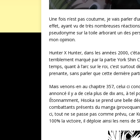
Une fois n’est pas coutume, je vais parler d’
effet, ayant vu de très nombreuses réactions
pseudonyme sur la toile arborant un des perso
mon opinion.
Hunter X Hunter, dans les années 2000, c’était 
terriblement marqué par la partie York Shin Cit
temps, quant à l’arc sur le roi, c’est surtout 
prenante, sans parler que cette dernière parti
Mais venons-en au chapitre 357, celui ci co
annoncé il y a de cela plus de dix ans, à tel po
Étonnamment, Hisoka se prend une belle décul
combattants présents du manga (provoquant
ci, tout ne se passe pas comme prévu, car Ku
100% la victoire, il déploie ainsi les nens de 