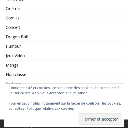
Cinéma
Comics
Concert
Dragon Ball
Humour
Jeux Vidéo
Manga
Non classé
Podcast
Confidentialité et cookies : ce site utilise des cookies. En continuant à
utiliser ce site Web, vous acceptez leur utilisation.
Saint Seiya
Série TV
Pour en savoir plus, notamment sur la façon de contrôler les cookies,
consultez :
Politique relative aux cookies
Copyright © 2026 | Thème WordPress par
MH Themes