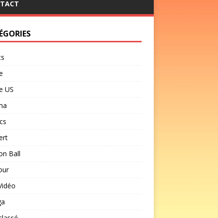
TACT
ÉGORIES
ts
e
e US
ma
cs
ert
n Ball
our
Vidéo
ga
classé