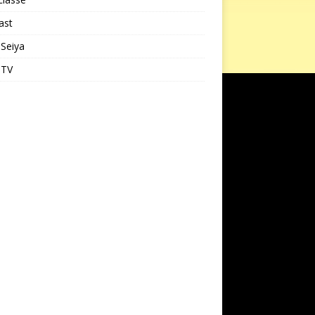
ast
 Seiya
 TV