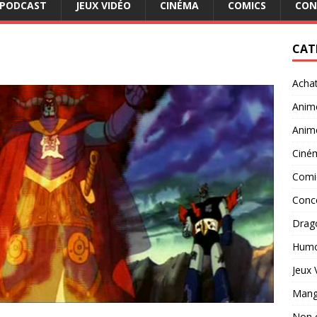
PODCAST
JEUX VIDÉO
CINÉMA
COMICS
CON
CAT
Acha
Anim
Anim
Ciné
Comi
Conc
Drago
Hum
Jeux 
Man
Non 