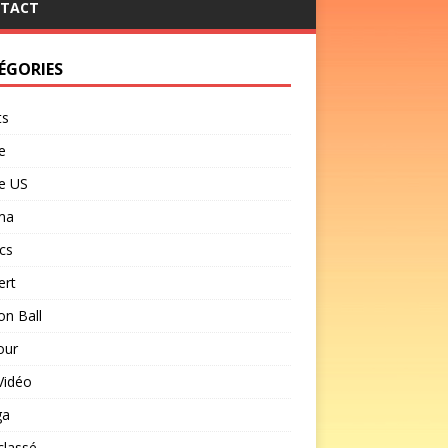
TACT
ÉGORIES
ts
e
e US
ma
cs
ert
n Ball
our
Vidéo
ga
classé