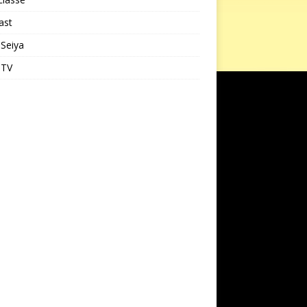
ast
 Seiya
 TV