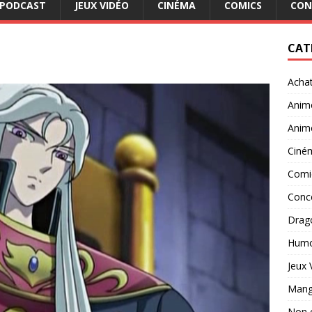
PODCAST
JEUX VIDÉO
CINÉMA
COMICS
CON
CAT
Acha
Anim
Anim
Ciné
Comi
Conc
Drago
Hum
Jeux 
Man
Non 