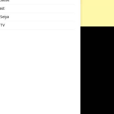
ast
 Seiya
 TV