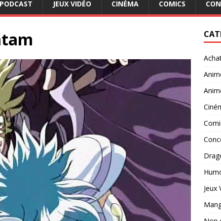
PODCAST
JEUX VIDÉO
CINÉMA
COMICS
CON
mtam
CAT
Acha
Anim
Anim
Ciné
Comi
Conc
Drago
Hum
Jeux 
Man
Non 