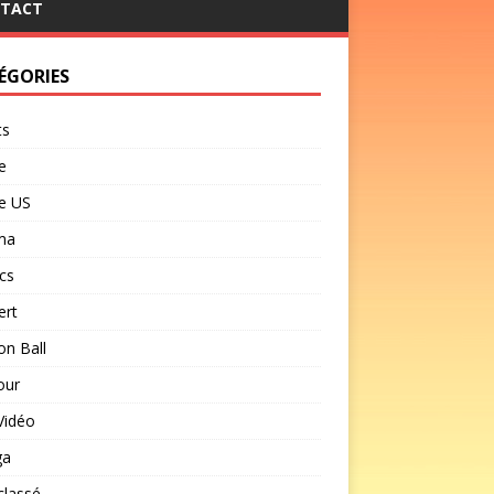
TACT
ÉGORIES
ts
e
e US
ma
cs
ert
n Ball
our
Vidéo
ga
classé