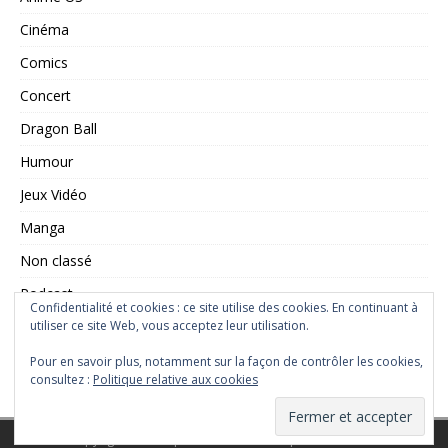
Cinéma
Comics
Concert
Dragon Ball
Humour
Jeux Vidéo
Manga
Non classé
Podcast
Confidentialité et cookies : ce site utilise des cookies. En continuant à
utiliser ce site Web, vous acceptez leur utilisation.
Saint Seiya
Série TV
Pour en savoir plus, notamment sur la façon de contrôler les cookies,
consultez :
Politique relative aux cookies
Copyright © 2026 | Thème WordPress par
MH Themes