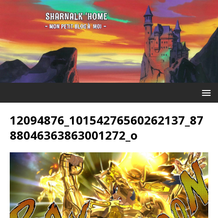
12094876_10154276560262137_87
88046363863001272_o