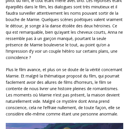
pivot du film, le tout étant mené avec brio. Les réponses étant
éparpillés dans le film, les dialogues sont très minutieux et il
faudra surveiller attentivement les noms pouvant sortir de la
bouche de Marnie. Quelques scènes poétiques valent vraiment
le détour, je songe à la danse étoilée des deux héroïnes. Ce
qui est remarquable, bien qu’ayant les cheveux courts, Anna ne
ressemble pas à un garçon manqué, pourtant la seule
présence de Marnie bouleverse le tout, au point qu’on a
l’impression d’y voir un couple hétéro sur certains plans, une
coïncidence ?
Plus le film avance, et plus on se doute de la vérité concernant
Marnie. Et malgré la thématique proposé du film, qui pourrait
facilement avoir des allures de films d’horreurs, le film se
contente de nous livrer une histoire pleines de romantismes.
Les moments où Marnie n’est pas présent, la maison devient
naturellement vide. Malgré ce mystère dont Anna prend
conscience, cela ne l’effraie nullement, de toute façon, elle se
considère elle-même comme étant une personne anormale.