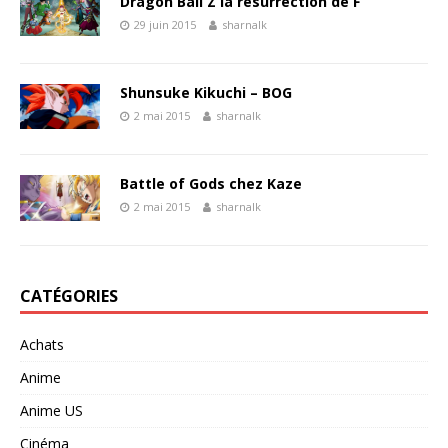
Dragon Ball Z la résurrection de F
29 juin 2015
sharnalk
Shunsuke Kikuchi – BOG
2 mai 2015
sharnalk
Battle of Gods chez Kaze
2 mai 2015
sharnalk
CATÉGORIES
Achats
Anime
Anime US
Cinéma