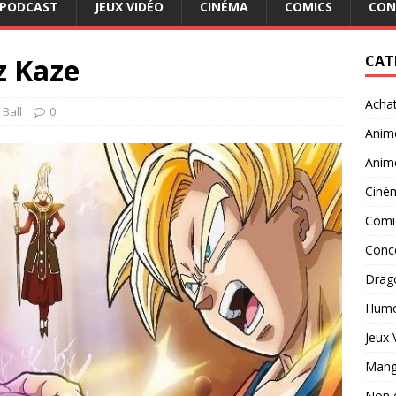
PODCAST
JEUX VIDÉO
CINÉMA
COMICS
CON
z Kaze
CAT
Acha
Ball
0
Anim
Anim
Ciné
Comi
Conc
Drago
Hum
Jeux 
Man
Non 