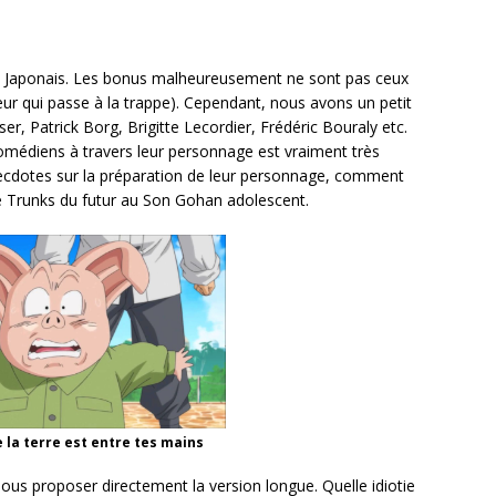
ox Japonais. Les bonus malheureusement ne sont pas ceux
teur qui passe à la trappe). Cependant, nous avons un petit
er, Patrick Borg, Brigitte Lecordier, Frédéric Bouraly etc.
 comédiens à travers leur personnage est vraiment très
ecdotes sur la préparation de leur personnage, comment
e le Trunks du futur au Son Gohan adolescent.
e la terre est entre tes mains
us proposer directement la version longue. Quelle idiotie