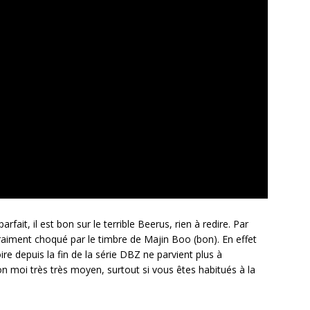
arfait, il est bon sur le terrible Beerus, rien à redire. Par
vraiment choqué par le timbre de Majin Boo (bon). En effet
ire depuis la fin de la série DBZ ne parvient plus à
lon moi très très moyen, surtout si vous êtes habitués à la