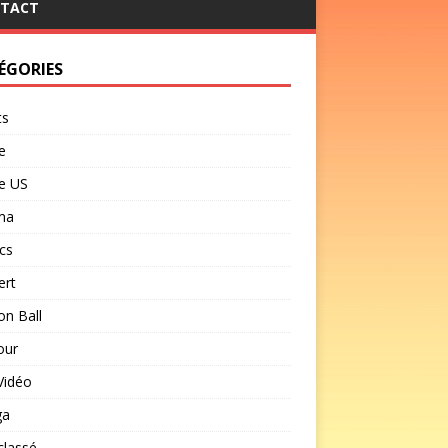
TACT
ÉGORIES
ts
e
e US
ma
cs
ert
n Ball
our
Vidéo
ga
classé