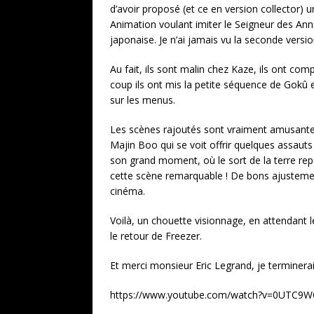
d’avoir proposé (et ce en version collector) 
Animation voulant imiter le Seigneur des Ann
japonaise. Je n’ai jamais vu la seconde version
Au fait, ils sont malin chez Kaze, ils ont comp
coup ils ont mis la petite séquence de Gokû 
sur les menus.
Les scènes rajoutés sont vraiment amusant
Majin Boo qui se voit offrir quelques assau
son grand moment, où le sort de la terre rep
cette scène remarquable ! De bons ajustements
cinéma.
Voilà, un chouette visionnage, en attendant l
le retour de Freezer.
Et merci monsieur Eric Legrand, je terminerai
https://www.youtube.com/watch?v=0UTC9W