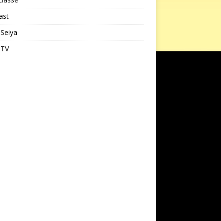
ast
 Seiya
 TV