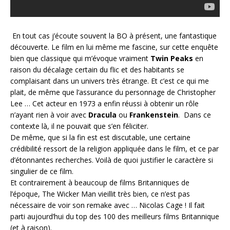
En tout cas j’écoute souvent la BO à présent, une fantastique
découverte. Le film en lui même me fascine, sur cette enquête
bien que classique qui m’évoque vraiment
Twin Peaks
en
raison du décalage certain du flic et des habitants se
complaisant dans un univers très étrange. Et c’est ce qui me
plait, de même que l’assurance du personnage de Christopher
Lee … Cet acteur en 1973 a enfin réussi à obtenir un rôle
n’ayant rien à voir avec
Dracula
ou
Frankenstein
. Dans ce
contexte là, il ne pouvait que s’en féliciter.
De même, que si la fin est est discutable, une certaine
crédibilité ressort de la religion appliquée dans le film, et ce par
d’étonnantes recherches. Voilà de quoi justifier le caractère si
singulier de ce film.
Et contrairement à beaucoup de films Britanniques de
l’époque, The Wicker Man vieillit très bien, ce n’est pas
nécessaire de voir son remake avec … Nicolas Cage ! Il fait
parti aujourd’hui du top des 100 des meilleurs films
Britannique
(et à raison).