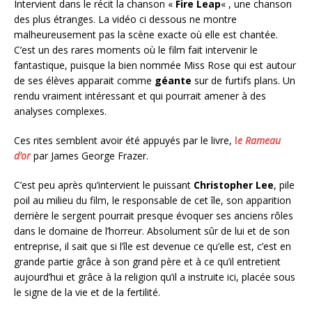
Intervient dans le récit la chanson «
Fire Leap
« , une chanson
des plus étranges. La vidéo ci dessous ne montre
malheureusement pas la scène exacte où elle est chantée.
C’est un des rares moments où le film fait intervenir le
fantastique, puisque la bien nommée Miss Rose qui est autour
de ses élèves apparait comme
géante
sur de furtifs plans. Un
rendu vraiment intéressant et qui pourrait amener à des
analyses complexes.
Ces rites semblent avoir été appuyés par le livre,
l
e Rameau
d’or
par James George Frazer.
C’est peu après qu’intervient le puissant
Christopher Lee
, pile
poil au milieu du film, le responsable de cet île, son apparition
derrière le sergent pourrait presque évoquer ses anciens rôles
dans le domaine de l’horreur. Absolument sûr de lui et de son
entreprise, il sait que si l’île est devenue ce qu’elle est, c’est en
grande partie grâce à son grand père et à ce qu’il entretient
aujourd’hui et grâce à la religion qu’il a instruite ici, placée sous
le signe de la vie et de la fertilité.