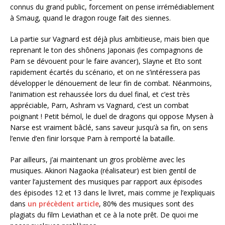
connus du grand public, forcement on pense irrémédiablement
à Smaug, quand le dragon rouge fait des siennes.
La partie sur Vagnard est déjà plus ambitieuse, mais bien que
reprenant le ton des shônens Japonais (les compagnons de
Parn se dévouent pour le faire avancer), Slayne et Eto sont
rapidement écartés du scénario, et on ne s’intéressera pas
développer le dénouement de leur fin de combat. Néanmoins,
l’animation est rehaussée lors du duel final, et c’est très
appréciable, Parn, Ashram vs Vagnard, c’est un combat
poignant ! Petit bémol, le duel de dragons qui oppose Mysen à
Narse est vraiment bâclé, sans saveur jusqu’à sa fin, on sens
l’envie d’en finir lorsque Parn à remporté la bataille.
Par ailleurs, j’ai maintenant un gros problème avec les
musiques. Akinori Nagaoka (réalisateur) est bien gentil de
vanter l’ajustement des musiques par rapport aux épisodes
des épisodes 12 et 13 dans le livret, mais comme je l’expliquais
dans
un précèdent article
, 80% des musiques sont des
plagiats du film Leviathan et ce à la note prêt. De quoi me