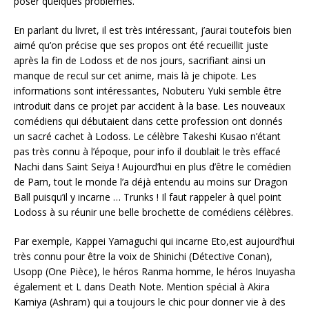
poser quelques problèmes.
En parlant du livret, il est très intéressant, j’aurai toutefois bien
aimé qu’on précise que ses propos ont été recueillit juste
après la fin de Lodoss et de nos jours, sacrifiant ainsi un
manque de recul sur cet anime, mais là je chipote. Les
informations sont intéressantes, Nobuteru Yuki semble être
introduit dans ce projet par accident à la base. Les nouveaux
comédiens qui débutaient dans cette profession ont donnés
un sacré cachet à Lodoss. Le célèbre Takeshi Kusao n’étant
pas très connu à l’époque, pour info il doublait le très effacé
Nachi dans Saint Seiya ! Aujourd’hui en plus d’être le comédien
de Parn, tout le monde l’a déjà entendu au moins sur Dragon
Ball puisqu’il y incarne … Trunks ! Il faut rappeler à quel point
Lodoss à su réunir une belle brochette de comédiens célèbres.
Par exemple, Kappei Yamaguchi qui incarne Eto,est aujourd’hui
très connu pour être la voix de Shinichi (Détective Conan),
Usopp (One Pièce), le héros Ranma homme, le héros Inuyasha
également et L dans Death Note. Mention spécial à Akira
Kamiya (Ashram) qui a toujours le chic pour donner vie à des