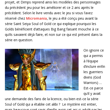
projet, et Dimps reprend ainsi les modèles des personnages
du précédent jeu pour les améliorer et ce 2 ans après le
précédent. Selon le livre vendu avec le jeu si vous l’avez
réservé chez
Micromania
, le jeu a été conçu peu avant la
série Saint Seiya Soul of Gold ce qui explique pourquoi les
Golds bénéficient d’attaques Big Bang faisant mouche à ce
qu’ils savaient déjà faire, et non sur ce qui est présent dans la
série en question.
On ignore ce
qui a permis
à l’équipe
d’inclure enfin
les guerriers
divins (God
Warriors) …
Est-ce parce
qu’il y avait
une demande des fans de la licence, ou bien est-ce la série
Soul of Gold qui a établie cet alibi ? Le mystère est entier,
mais beaucoup sont ravis d’enfin avoir cet arc si adulé par les