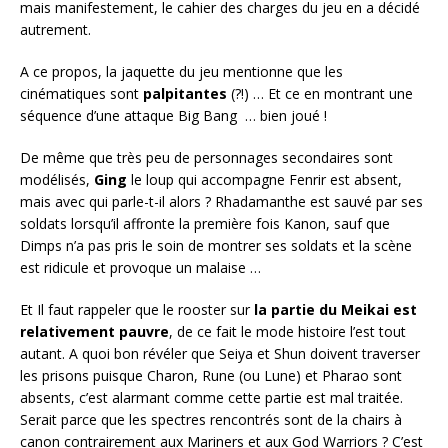
mais manifestement, le cahier des charges du jeu en a décidé
autrement.
A ce propos, la jaquette du jeu mentionne que les
cinématiques sont
palpitantes
(?!) … Et ce en montrant une
séquence d’une attaque Big Bang … bien joué !
De même que très peu de personnages secondaires sont
modélisés,
Ging
le loup qui accompagne Fenrir est absent,
mais avec qui parle-t-il alors ? Rhadamanthe est sauvé par ses
soldats lorsqu’il affronte la première fois Kanon, sauf que
Dimps n’a pas pris le soin de montrer ses soldats et la scène
est ridicule et provoque un malaise …
Et Il faut rappeler que le rooster sur
la partie du Meikai est
relativement pauvre
, de ce fait le mode histoire l’est tout
autant. A quoi bon révéler que Seiya et Shun doivent traverser
les prisons puisque Charon, Rune (ou Lune) et Pharao sont
absents, c’est alarmant comme cette partie est mal traitée.
Serait parce que les spectres rencontrés sont de la chairs à
canon contrairement aux Mariners et aux God Warriors ? C’est