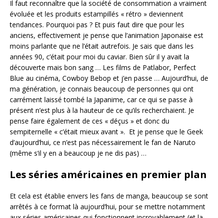
Il faut reconnaître que la société de consommation a vraiment
évoluée et les produits estampillés « rétro » deviennent
tendances. Pourquoi pas ? Et puis faut dire que pour les
anciens, effectivement je pense que l’animation Japonaise est
moins parlante que ne l’était autrefois. Je sais que dans les
années 90, c’était pour moi du caviar. Bien sûr il y avait la
découverte mais bon sang … Les films de Patlabor, Perfect
Blue au cinéma, Cowboy Bebop et j’en passe … Aujourd’hui, de
ma génération, je connais beaucoup de personnes qui ont
carrément laissé tombé la Japanime, car ce qui se passe à
présent n’est plus à la hauteur de ce qu’ils recherchaient. Je
pense faire également de ces « déçus » et donc du
sempiternelle « c’était mieux avant ». Et je pense que le Geek
d’aujourd’hui, ce n’est pas nécessairement le fan de Naruto
(même s’il y en a beaucoup je ne dis pas) …
Les séries américaines en premier plan
Et cela est établie envers les fans de manga, beaucoup se sont
arrêtés à ce format là aujourd’hui, pour se mettre notamment
aux séries américaines qui fonctionnent incroyablement (et la