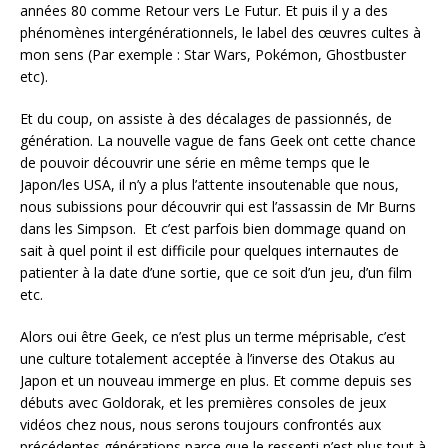
années 80 comme Retour vers Le Futur. Et puis il y a des
phénomènes intergénérationnels, le label des œuvres cultes à
mon sens (Par exemple : Star Wars, Pokémon, Ghostbuster
etc).
Et du coup, on assiste à des décalages de passionnés, de
génération. La nouvelle vague de fans Geek ont cette chance
de pouvoir découvrir une série en même temps que le
Japon/les USA, il n’y a plus l’attente insoutenable que nous,
nous subissions pour découvrir qui est l’assassin de Mr Burns
dans les Simpson. Et c’est parfois bien dommage quand on
sait à quel point il est difficile pour quelques internautes de
patienter à la date d’une sortie, que ce soit d’un jeu, d’un film
etc.
Alors oui être Geek, ce n’est plus un terme méprisable, c’est
une culture totalement acceptée à l’inverse des Otakus au
Japon et un nouveau immerge en plus. Et comme depuis ses
débuts avec Goldorak, et les premières consoles de jeux
vidéos chez nous, nous serons toujours confrontés aux
précédentes générations parce que le ressenti n’est plus tout à