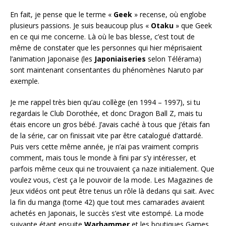
En fait, je pense que le terme «
Geek
» recense, où englobe
plusieurs passions. Je suis beaucoup plus «
Otaku
» que Geek
en ce qui me concerne. Là où le bas blesse, c’est tout de
même de constater que les personnes qui hier méprisaient
l’animation Japonaise (les
Japoniaiseries
selon Télérama)
sont maintenant consentantes du phénomènes Naruto par
exemple.
Je me rappel très bien qu’au collège (en 1994 – 1997), si tu
regardais le Club Dorothée, et donc Dragon Ball Z, mais tu
étais encore un gros bébé. J’avais caché à tous que j’étais fan
de la série, car on finissait vite par être catalogué d’attardé.
Puis vers cette même année, je n’ai pas vraiment compris
comment, mais tous le monde à fini par s’y intéresser, et
parfois même ceux qui ne trouvaient ça naze initialement. Que
voulez vous, c’est ça le pouvoir de la mode. Les Magazines de
Jeux vidéos ont peut être tenus un rôle là dedans qui sait. Avec
la fin du manga (tome 42) que tout mes camarades avaient
achetés en Japonais, le succès s’est vite estompé. La mode
suivante étant ensuite
Warhammer
et les boutiques Games