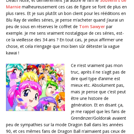
Death Note, et dernièrement j’ai adoré le film le
Souvenirs de
Marnie
malheureusement ces cas de figure se font de plus en
plus rares. Et je suis plutôt un bon client pour les rééditions en
Blu Ray de vieilles séries, je pense m’acheter quand j’aurai un
peu de sous en réserves le coffret de
Tom Sawyer
par
exemple. Je me sens vraiment nostalgique de ces séries, est-
ce la vieillesse des 34 ans ? En tout cas, je peux affirmer une
chose, et cela n’engage que moi bien sûr détester la vague
kawai !
Ce n’est vraiment pas mon
truc, après il ne s’agit pas de
dire quel type d’anime est
mieux etc. Absolument pas,
mais je pense que c’est peut
être une histoire de
génération. Et en disant ça,
je me rappel que les fans de
Grendinzer/Goldorak avaient
peu de sympathies sur la mode Dragon Ball dans les années
90, et ces mêmes fans de Dragon Ball n’aimaient pas ceux de