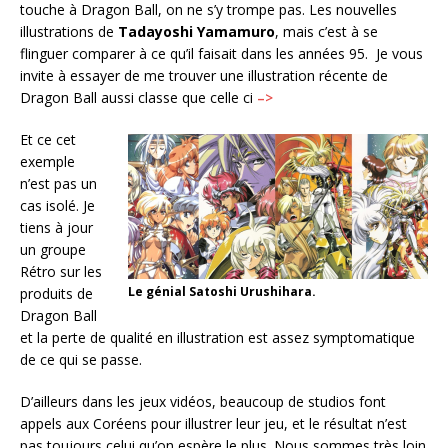
touche à Dragon Ball, on ne s’y trompe pas. Les nouvelles
illustrations de
Tadayoshi Yamamuro
, mais c’est à se
flinguer comparer à ce qu’il faisait dans les années 95. Je vous
invite à essayer de me trouver une illustration récente de
Dragon Ball aussi classe que celle ci
–>
Et ce cet
exemple
n’est pas un
cas isolé. Je
tiens à jour
un groupe
Rétro sur les
Le génial Satoshi Urushihara.
produits de
Dragon Ball
et la perte de qualité en illustration est assez symptomatique
de ce qui se passe.
D’ailleurs dans les jeux vidéos, beaucoup de studios font
appels aux Coréens pour illustrer leur jeu, et le résultat n’est
pas toujours celui qu’on espère le plus. Nous sommes très loin