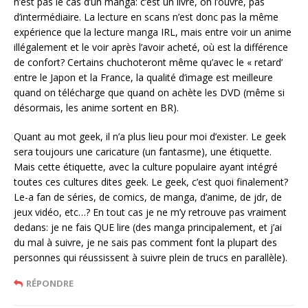
n’est pas le cas d’un manga: c’est un livre, on l’ouvre, pas
d’intermédiaire. La lecture en scans n’est donc pas la même
expérience que la lecture manga IRL, mais entre voir un anime
illégalement et le voir après l’avoir acheté, où est la différence
de confort? Certains chuchoteront même qu’avec le « retard’
entre le Japon et la France, la qualité d’image est meilleure
quand on télécharge que quand on achète les DVD (même si
désormais, les anime sortent en BR).
Quant au mot geek, il n’a plus lieu pour moi d’exister. Le geek
sera toujours une caricature (un fantasme), une étiquette.
Mais cette étiquette, avec la culture populaire ayant intégré
toutes ces cultures dites geek. Le geek, c’est quoi finalement?
Le-a fan de séries, de comics, de manga, d’anime, de jdr, de
jeux vidéo, etc…? En tout cas je ne m’y retrouve pas vraiment
dedans: je ne fais QUE lire (des manga principalement, et j’ai
du mal à suivre, je ne sais pas comment font la plupart des
personnes qui réussissent à suivre plein de trucs en parallèle).
RÉPONDRE