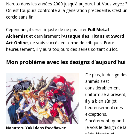
Naruto dans les années 2000 jusqu’à aujourd’hui. Vous voyez ?
On est toujours confronté à la génération précédente. C’est un
cercle sans fin.
Cependant, il serait injuste de ne pas citer
Full Metal
Alchemist
et dernièrement l’A
ttaque des Titans
et
Sword
Art Online
, de vrais succès en terme de critiques. Forte
heureusement, il y aura toujours des séries sortant du lot.
Mon problème avec les designs d’aujourd’hui
De plus, le design des
animés s’est
considérablement
uniformisé à présent,
il y a bien sûr (et
heureusement) des
exceptions.
Sincèrement, quand
je vois le design de la
Nobuteru Yuki dans Escaflowne
série Naruto et