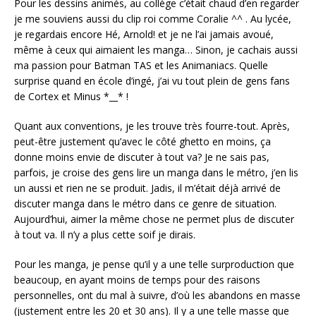
Pour les dessins animés, au collège c’était chaud d’en regarder
je me souviens aussi du clip roi comme Coralie ^^ . Au lycée,
je regardais encore Hé, Arnold! et je ne l’ai jamais avoué,
même à ceux qui aimaient les manga… Sinon, je cachais aussi
ma passion pour Batman TAS et les Animaniacs. Quelle
surprise quand en école d’ingé, j’ai vu tout plein de gens fans
de Cortex et Minus *__* !
Quant aux conventions, je les trouve très fourre-tout. Après,
peut-être justement qu’avec le côté ghetto en moins, ça
donne moins envie de discuter à tout va? Je ne sais pas,
parfois, je croise des gens lire un manga dans le métro, j’en lis
un aussi et rien ne se produit. Jadis, il m’était déjà arrivé de
discuter manga dans le métro dans ce genre de situation.
Aujourd’hui, aimer la même chose ne permet plus de discuter
à tout va. Il n’y a plus cette soif je dirais.
Pour les manga, je pense qu’il y a une telle surproduction que
beaucoup, en ayant moins de temps pour des raisons
personnelles, ont du mal à suivre, d’où les abandons en masse
(justement entre les 20 et 30 ans). Il y a une telle masse que