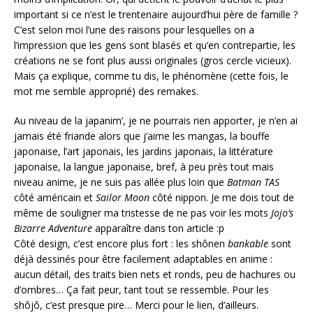
important si ce n’est le trentenaire aujourd’hui père de famille ?
C’est selon moi l’une des raisons pour lesquelles on a
l’impression que les gens sont blasés et qu’en contrepartie, les
créations ne se font plus aussi originales (gros cercle vicieux).
Mais ça explique, comme tu dis, le phénomène (cette fois, le
mot me semble approprié) des remakes.
Au niveau de la japanim’, je ne pourrais rien apporter, je n’en ai
jamais été friande alors que j’aime les mangas, la bouffe
japonaise, l’art japonais, les jardins japonais, la littérature
japonaise, la langue japonaise, bref, à peu près tout mais
niveau anime, je ne suis pas allée plus loin que
Batman TAS
côté américain et
Sailor Moon
côté nippon. Je me dois tout de
même de souligner ma tristesse de ne pas voir les mots
Jojo’s
Bizarre Adventure
apparaître dans ton article :p
Côté design, c’est encore plus fort : les shônen
bankable
sont
déjà dessinés pour être facilement adaptables en anime :
aucun détail, des traits bien nets et ronds, peu de hachures ou
d’ombres… Ça fait peur, tant tout se ressemble. Pour les
shôjô, c’est presque pire… Merci pour le lien, d’ailleurs.