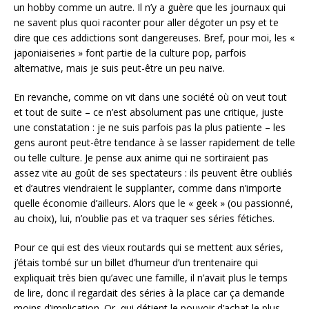
un hobby comme un autre. Il n’y a guère que les journaux qui
ne savent plus quoi raconter pour aller dégoter un psy et te
dire que ces addictions sont dangereuses. Bref, pour moi, les «
japoniaiseries » font partie de la culture pop, parfois
alternative, mais je suis peut-être un peu naïve.
En revanche, comme on vit dans une société où on veut tout
et tout de suite – ce n’est absolument pas une critique, juste
une constatation : je ne suis parfois pas la plus patiente – les
gens auront peut-être tendance à se lasser rapidement de telle
ou telle culture. Je pense aux anime qui ne sortiraient pas
assez vite au goût de ses spectateurs : ils peuvent être oubliés
et d’autres viendraient le supplanter, comme dans n’importe
quelle économie d’ailleurs. Alors que le « geek » (ou passionné,
au choix), lui, n’oublie pas et va traquer ses séries fétiches.
Pour ce qui est des vieux routards qui se mettent aux séries,
j’étais tombé sur un billet d’humeur d’un trentenaire qui
expliquait très bien qu’avec une famille, il n’avait plus le temps
de lire, donc il regardait des séries à la place car ça demande
moins d’implication. Or, qui détient le pouvoir d’achat le plus