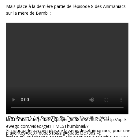
Mais place à la dernière partie de l’épisode 8 des Animaniacs
sur la mère de Bambi :
(
The Warner’s Lot Song/The Big Candy Store/Bumbie’s
) :
kitd.html5loader(« flash_kplayer_60a85f3e78ds », »http://api.k
ewego.com/video/getHTML5Thumbnail/?
Et pour parler un peu plus de la série des Animaniacs, pour une
playerKey=9c37f60da51b&sig=60a85f3e78ds »);